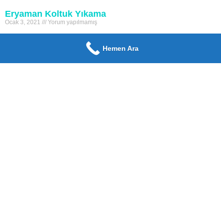
Eryaman Koltuk Yıkama
Ocak 3, 2021
Yorum yapılmamış
Eryaman Koltuk Yıkama Temizlik toplumumuzun en önemli
konusudur. İnandığımız din içerisinde bile ‘temizlik imandan gelir.’
Hemen Ara
Şeklinde tabir vardır. Evimizin her yerinin temiz olmasını ve güzel
Devamı Oku »