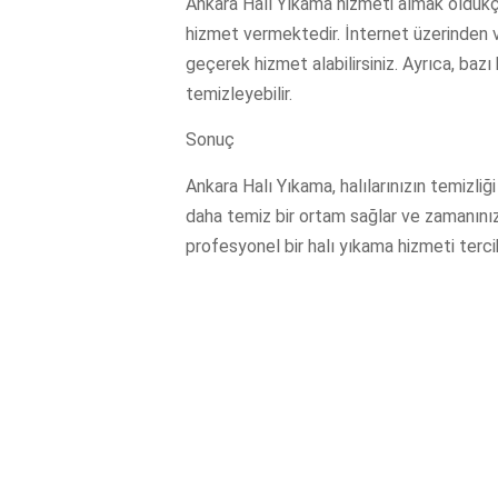
Ankara Halı Yıkama hizmeti almak oldukça
hizmet vermektedir. İnternet üzerinden ve
geçerek hizmet alabilirsiniz. Ayrıca, bazı 
temizleyebilir.
Sonuç
Ankara Halı Yıkama, halılarınızın temizliği 
daha temiz bir ortam sağlar ve zamanınız
profesyonel bir halı yıkama hizmeti terci
sağlayabilirsiniz.
Oluşturun