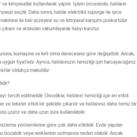
ve kimyasallar kullanılarak yapılır. İşlem öncesinde, halıların
al seçilir. Daha sonra, halılar elektrikli süpürge ile iyice
 makinesi ile halı yüzeyine su ve kimyasal karışımı püskürtülür.
i çıkarır ve ardından vakumlayarak halıyı kurutur.
yutuna, kumaşına ve kirli olma derecesine göre değişebilir. Ancak,
ygun fiyatlıdır. Ayrıca, halılarınızın temizliği için harcayacağınız
yatlar oldukça makuldür.
idir?
tercih edilmelidir. Öncelikle, halıların temizliği için en etkili
r ve lekeler etkili bir şekilde çıkarılır ve halılarınız daha temiz bir
nü uzatır ve daha uzun süre kullanılabilir.
mizleme yöntemlerine göre çok daha etkilidir. Evde yapılan
nu bozabilir veya renklerinin solmasına neden olabilir. Ancak