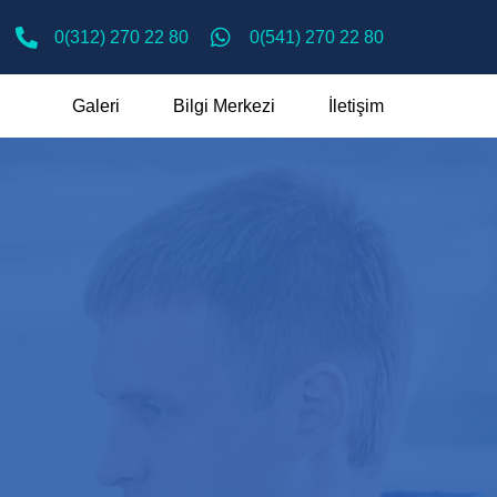
0(312) 270 22 80
0(541) 270 22 80
Galeri
Bilgi Merkezi
İletişim