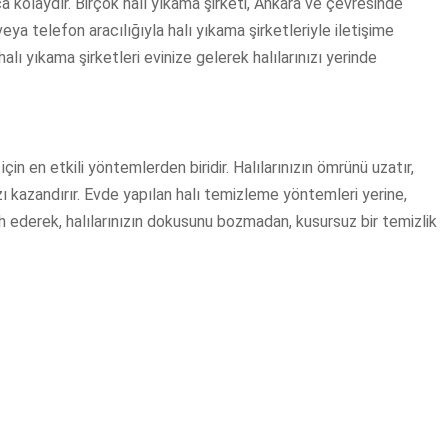
 kolaydır. Birçok halı yıkama şirketi, Ankara ve çevresinde
ya telefon aracılığıyla halı yıkama şirketleriyle iletişime
halı yıkama şirketleri evinize gelerek halılarınızı yerinde
için en etkili yöntemlerden biridir. Halılarınızın ömrünü uzatır,
ı kazandırır. Evde yapılan halı temizleme yöntemleri yerine,
h ederek, halılarınızın dokusunu bozmadan, kusursuz bir temizlik