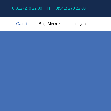
0(312) 270 22 80
0(541) 270 22 80
Galeri
Bilgi Merkezi
İletişim