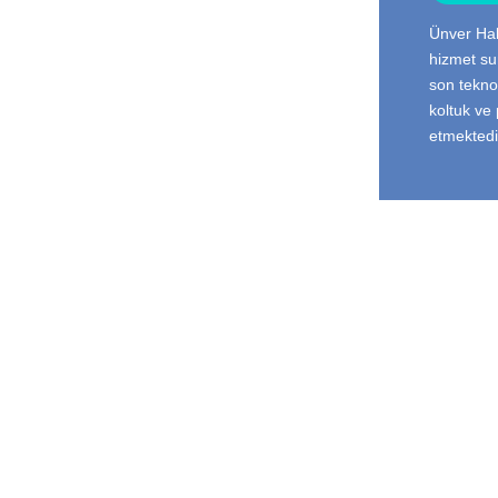
Ünver Hal
hizmet s
son tekno
koltuk ve
etmektedi