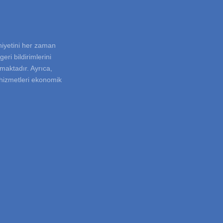
niyetini her zaman
eri bildirimlerini
rmaktadır. Ayrıca,
i hizmetleri ekonomik