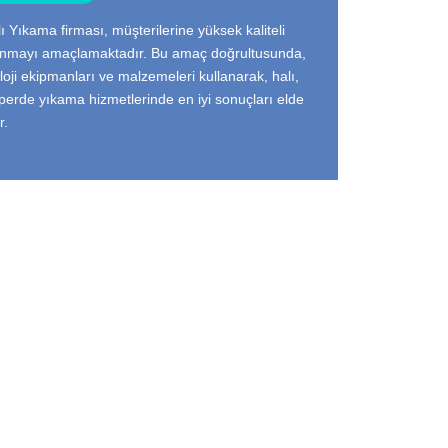
ı Yıkama firması, müşterilerine yüksek kaliteli
unmayı amaçlamaktadır. Bu amaç doğrultusunda,
loji ekipmanları ve malzemeleri kullanarak, halı,
 perde yıkama hizmetlerinde en iyi sonuçları elde
r.