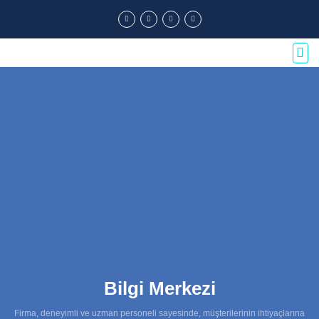
Bilgi Merkezi
Firma, deneyimli ve uzman personeli sayesinde, müşterilerinin ihtiyaçlarına