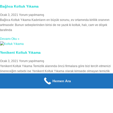
Bağlıca Koltuk Yıkama
Ocak 3, 2021
Yorum yapılmamış
Bağlıca Koltuk Yıkama Kadınların en büyük sorunu, ev ortamında kirlilik oranının
artmasıdır. Bunun sebeplerinden birisi de ne yazık ki koltuk, halı, cam ve döşek
tarafında
Devamı Oku »
Yenikent Koltuk Yıkama
Ocak 3, 2021
Yorum yapılmamış
Yenikent Koltuk Yıkama Temizlik alanında öncü firmalara göre bizi tercih etmenizi
önereceğim sebebi ise Yenikent Koltuk Yıkama olarak kimsede olmayan temizlik
malzemeleri ve kir sökücülerin
Hemen Ara
Devamı Oku »
Etimesgut Koltuk Yıkama
Ocak 3, 2021
Yorum yapılmamış
Etimesgut Koltuk Yıkama Temizlik konusu bizlerin en takıntılı olduğu konudur. Türk