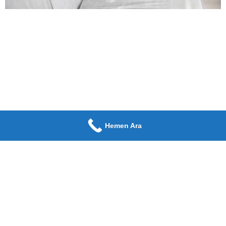
Hemen Ara
Bağlıca Koltuk Yıkama
Ocak 3, 2021
Yorum yapılmamış
Bağlıca Koltuk Yıkama Kadınların en büyük sorunu, ev ortamında
kirlilik oranının artmasıdır. Bunun sebeplerinden birisi de ne yazık ki
koltuk, halı, cam ve döşek tarafında
Devamı Oku »