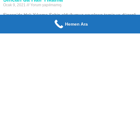
Ocak 9, 2021
Yorum yapılmamış
Sincan’da Halı Yıkama Sahip olduğumuz eşyaların temiz ve düzenli
olması, bizim açımızdan ferahlık sağlar ve bunun böyle olması bizi
Hemen Ara
motive eder. En basit şekilde siz
Devamı Oku »