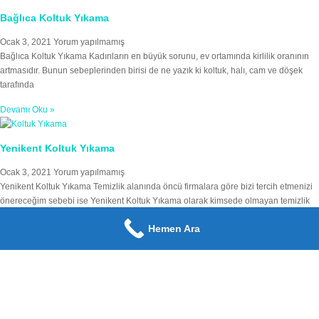
Bağlıca Koltuk Yıkama
Ocak 3, 2021
Yorum yapılmamış
Bağlıca Koltuk Yıkama Kadınların en büyük sorunu, ev ortamında kirlilik oranının
artmasıdır. Bunun sebeplerinden birisi de ne yazık ki koltuk, halı, cam ve döşek
tarafında
Devamı Oku »
Yenikent Koltuk Yıkama
Ocak 3, 2021
Yorum yapılmamış
Yenikent Koltuk Yıkama Temizlik alanında öncü firmalara göre bizi tercih etmenizi
önereceğim sebebi ise Yenikent Koltuk Yıkama olarak kimsede olmayan temizlik
malzemeleri ve kir sökücülerin
Hemen Ara
Devamı Oku »
Etimesgut Koltuk Yıkama
Ocak 3, 2021
Yorum yapılmamış
Etimesgut Koltuk Yıkama Temizlik konusu bizlerin en takıntılı olduğu konudur. Türk