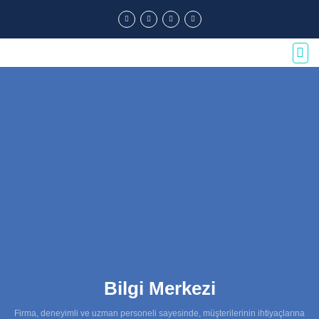
Bilgi Merkezi
Firma, deneyimli ve uzman personeli sayesinde, müşterilerinin ihtiyaçlarına