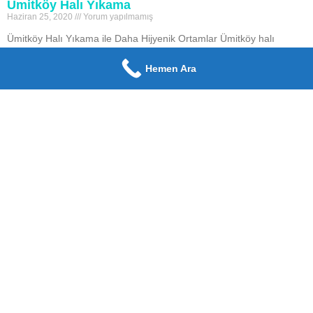
Ümitköy Halı Yıkama
Haziran 25, 2020
Yorum yapılmamış
Ümitköy Halı Yıkama ile Daha Hijyenik Ortamlar Ümitköy halı
yıkama ile sizde evlerinizde bulunan halılarınızdaki kir ve lekelerden
en kısa sürede kurtulun. Yaşam alanlarımızın vazgeçilmezi
Hemen Ara
Devamı Oku »