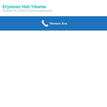
Eryaman Halı Yıkama
Haziran 25, 2020
Yorum yapılmamış
Eryaman Halı Yıkama ile Daha Hijyenik Ortamlar Eryaman halı
yıkama ile sizde evlerinizde bulunan halılarınızdaki kir ve lekelerden
Hemen Ara
en kısa sürede kurtulun. Yaşam alanlarımızın vazgeçilmezi
Devamı Oku »